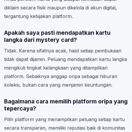
diklaim secara fisik maupun dikelola di akun digital,
tergantung kebijakan platform.
Apakah saya pasti mendapatkan kartu
langka dari mystery card?
Tidak. Karena sifatnya acak, hasil setiap pembukaan
tidak dapat dijamin. Peluang mendapatkan kartu langka
mengikuti tingkat kelangkaan yang ditampilkan
platform. Sebaiknya anggap oripa sebagai hiburan
koleksi, bukan cara yang menjamin keuntungan.
Bagaimana cara memilih platform oripa yang
tepercaya?
Pilih platform yang menampilkan peluang setiap kartu
secara transparan, memiliki reputasi baik di komunitas