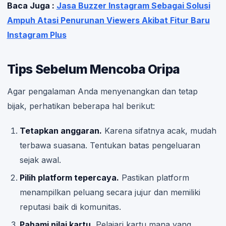
Baca Juga :
Jasa Buzzer Instagram Sebagai Solusi
Ampuh Atasi Penurunan Viewers Akibat Fitur Baru
Instagram Plus
Tips Sebelum Mencoba Oripa
Agar pengalaman Anda menyenangkan dan tetap
bijak, perhatikan beberapa hal berikut:
Tetapkan anggaran.
Karena sifatnya acak, mudah
terbawa suasana. Tentukan batas pengeluaran
sejak awal.
Pilih platform tepercaya.
Pastikan platform
menampilkan peluang secara jujur dan memiliki
reputasi baik di komunitas.
Pahami nilai kartu.
Pelajari kartu mana yang