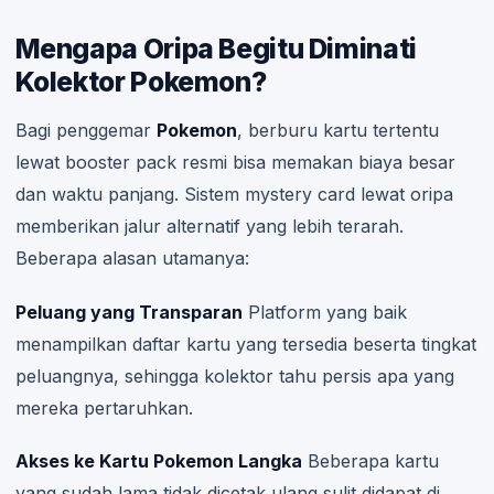
Mengapa Oripa Begitu Diminati
Kolektor Pokemon?
Bagi penggemar
Pokemon
, berburu kartu tertentu
lewat booster pack resmi bisa memakan biaya besar
dan waktu panjang. Sistem mystery card lewat oripa
memberikan jalur alternatif yang lebih terarah.
Beberapa alasan utamanya:
Peluang yang Transparan
Platform yang baik
menampilkan daftar kartu yang tersedia beserta tingkat
peluangnya, sehingga kolektor tahu persis apa yang
mereka pertaruhkan.
Akses ke Kartu Pokemon Langka
Beberapa kartu
yang sudah lama tidak dicetak ulang sulit didapat di