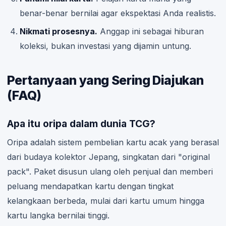
benar-benar bernilai agar ekspektasi Anda realistis.
Nikmati prosesnya.
Anggap ini sebagai hiburan
koleksi, bukan investasi yang dijamin untung.
Pertanyaan yang Sering Diajukan
(FAQ)
Apa itu oripa dalam dunia TCG?
Oripa adalah sistem pembelian kartu acak yang berasal
dari budaya kolektor Jepang, singkatan dari "original
pack". Paket disusun ulang oleh penjual dan memberi
peluang mendapatkan kartu dengan tingkat
kelangkaan berbeda, mulai dari kartu umum hingga
kartu langka bernilai tinggi.