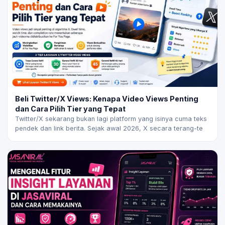
Beli Twitter/X Views: Kenapa Video Views Penting
dan Cara Pilih Tier yang Tepat
Twitter/X sekarang bukan lagi platform yang isinya cuma teks
pendek dan link berita. Sejak awal 2026, X secara terang-te