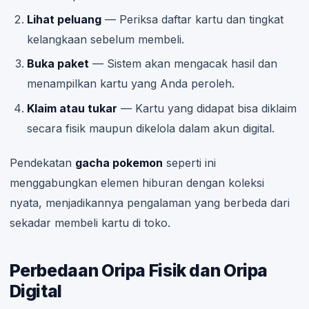
Lihat peluang
— Periksa daftar kartu dan tingkat
kelangkaan sebelum membeli.
Buka paket
— Sistem akan mengacak hasil dan
menampilkan kartu yang Anda peroleh.
Klaim atau tukar
— Kartu yang didapat bisa diklaim
secara fisik maupun dikelola dalam akun digital.
Pendekatan
gacha pokemon
seperti ini
menggabungkan elemen hiburan dengan koleksi
nyata, menjadikannya pengalaman yang berbeda dari
sekadar membeli kartu di toko.
Perbedaan Oripa Fisik dan Oripa
Digital